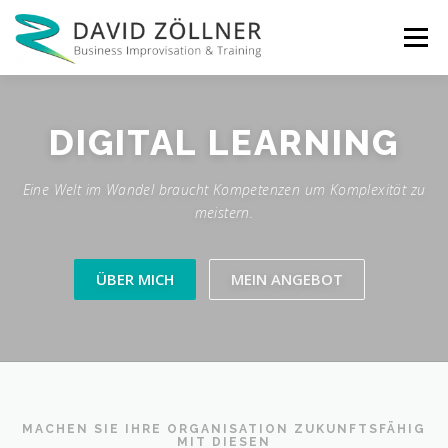
Zum
Inhalt
Menü
springen
KOMPETENZEN
ÜBER MICH
MEIN ANGEBOT
DIGITAL
LEARNING
Eine Welt im Wandel braucht Kompetenzen um Komplexität zu
NEWS
KONTAKT
PODCASTS
meistern.
ÜBER MICH
MEIN ANGEBOT
MACHEN SIE IHRE ORGANISATION ZUKUNFTSFÄHIG
MIT DIESEN